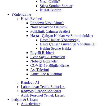
Nasıl Gidilir?
Sıkça Sorulan Sorular
İç Hat Telefon
Yönlendirme
Hasta Rehberi
Randevu Nasıl Alınır?
Nasıl Muayene Olurum?
Poliklinik Çalışma Saatleri
Hasta - Çalışan Hakları ve Sorumlulukları
Hasta Hakları Yönetmeliği
Hasta Çalışan Güvenliği Yönetmeliği
Hekim Seçme Hakkı
Engelli Rehberi
Evde Sağlık Hizmetleri
Nöbetçi Eczaneler
COVİD-19 Bilgilendirme
Aşı Takvimi
Akılcı İlaç Kullanımı
Randevu Al
Laboratuvar Tetkik Sonuçları
Radyoloji Rapor Sonuçları
Aylık Personel Yemek Listesi
İletişim & Ulaşım
Anketlerimiz