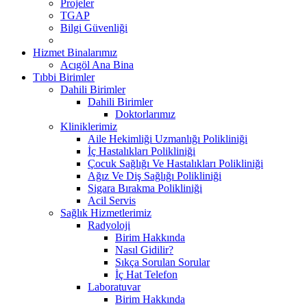
Projeler
TGAP
Bilgi Güvenliği
Hizmet Binalarımız
Acıgöl Ana Bina
Tıbbi Birimler
Dahili Birimler
Dahili Birimler
Doktorlarımız
Kliniklerimiz
Aile Hekimliği Uzmanlığı Polikliniği
İç Hastalıkları Polikliniği
Çocuk Sağlığı Ve Hastalıkları Polikliniği
Ağız Ve Diş Sağlığı Polikliniği
Sigara Bırakma Polikliniği
Acil Servis
Sağlık Hizmetlerimiz
Radyoloji
Birim Hakkında
Nasıl Gidilir?
Sıkça Sorulan Sorular
İç Hat Telefon
Laboratuvar
Birim Hakkında