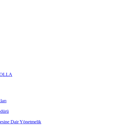
AMOLLA
ları
edürü
lmesine Dair Yönetmelik