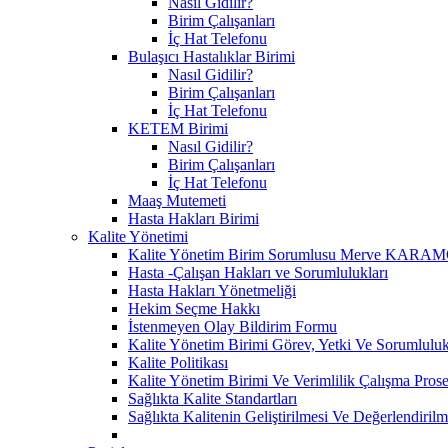
Nasıl Gidilir?
Birim Çalışanları
İç Hat Telefonu
Bulaşıcı Hastalıklar Birimi
Nasıl Gidilir?
Birim Çalışanları
İç Hat Telefonu
KETEM Birimi
Nasıl Gidilir?
Birim Çalışanları
İç Hat Telefonu
Maaş Mutemeti
Hasta Hakları Birimi
Kalite Yönetimi
Kalite Yönetim Birim Sorumlusu Merve KAR
Hasta -Çalışan Hakları ve Sorumlulukları
Hasta Hakları Yönetmeliği
Hekim Seçme Hakkı
İstenmeyen Olay Bildirim Formu
Kalite Yönetim Birimi Görev, Yetki Ve Sorumluluk
Kalite Politikası
Kalite Yönetim Birimi Ve Verimlilik Çalışma Pros
Sağlıkta Kalite Standartları
Sağlıkta Kalitenin Geliştirilmesi Ve Değerlendiri