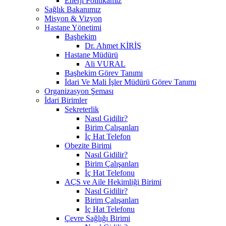
Enerji Politikamız
Sağlık Bakanımız
Misyon & Vizyon
Hastane Yönetimi
Başhekim
Dr. Ahmet KİRİŞ
Hastane Müdürü
Ali VURAL
Başhekim Görev Tanımı
İdari Ve Mali İşler Müdürü Görev Tanımı
Organizasyon Şeması
İdari Birimler
Sekreterlik
Nasıl Gidilir?
Birim Çalışanları
İç Hat Telefon
Obezite Birimi
Nasıl Gidilir?
Birim Çalışanları
İç Hat Telefonu
AÇS ve Aile Hekimliği Birimi
Nasıl Gidilir?
Birim Çalışanları
İç Hat Telefonu
Çevre Sağlığı Birimi