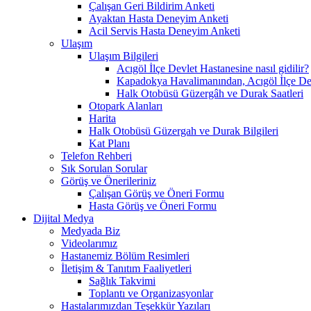
Çalışan Geri Bildirim Anketi
Ayaktan Hasta Deneyim Anketi
Acil Servis Hasta Deneyim Anketi
Ulaşım
Ulaşım Bilgileri
Acıgöl İlçe Devlet Hastanesine nasıl gidilir?
Kapadokya Havalimanından, Acıgöl İlçe Devl
Halk Otobüsü Güzergâh ve Durak Saatleri
Otopark Alanları
Harita
Halk Otobüsü Güzergah ve Durak Bilgileri
Kat Planı
Telefon Rehberi
Sık Sorulan Sorular
Görüş ve Önerileriniz
Çalışan Görüş ve Öneri Formu
Hasta Görüş ve Öneri Formu
Dijital Medya
Medyada Biz
Videolarımız
Hastanemiz Bölüm Resimleri
İletişim & Tanıtım Faaliyetleri
Sağlık Takvimi
Toplantı ve Organizasyonlar
Hastalarımızdan Teşekkür Yazıları